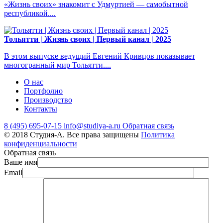
«Жизнь своих» знакомит с Удмуртией — самобытной
республикой....
Тольятти | Жизнь своих | Первый канал | 2025
В этом выпуске ведущий Евгений Кривцов показывает
многогранный мир Тольятти....
О нас
Портфолио
Производство
Контакты
8 (495) 695-07-15
info@studiya-a.ru
Обратная связь
© 2018 Студия-А. Все права защищены
Политика
конфиденциальности
Обратная связь
Ваше имя
Email