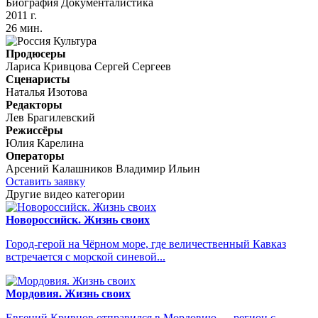
Биография
Документалистика
2011 г.
26 мин.
Продюсеры
Лариса Кривцова
Сергей Сергеев
Сценаристы
Наталья Изотова
Редакторы
Лев Брагилевский
Режиссёры
Юлия Карелина
Операторы
Арсений Калашников
Владимир Ильин
Оставить заявку
Другие видео категории
Новороссийск. Жизнь своих
Город-герой на Чёрном море, где величественный Кавказ
встречается с морской синевой...
Мордовия. Жизнь своих
Евгений Кривцов отправился в Мордовию — регион с