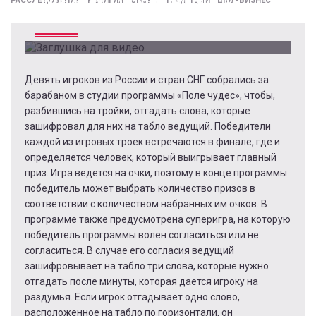
РАССЛЕДОВАНИЯ
РЕЛИГИЯ
СПОРТ
ТРАДИЦИИ
ШОУ-БИЗНЕС
04.02.2022
Девять игроков из России и стран СНГ собрались за
барабаном в студии программы «Поле чудес», чтобы,
разбившись на тройки, отгадать слова, которые
зашифровал для них на табло ведущий. Победители
каждой из игровых троек встречаются в финале, где и
определяется человек, который выигрывает главный
приз. Игра ведется на очки, поэтому в конце программы
победитель может выбрать количество призов в
соответствии с количеством набранных им очков. В
программе также предусмотрена суперигра, на которую
победитель программы волен согласиться или не
согласиться. В случае его согласия ведущий
зашифровывает на табло три слова, которые нужно
отгадать после минуты, которая дается игроку на
раздумья. Если игрок отгадывает одно слово,
расположенное на табло по горизонтали, он